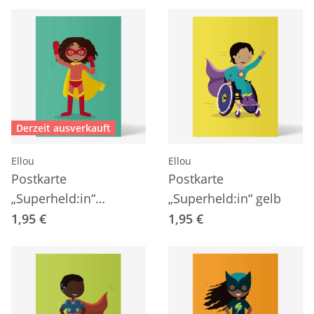
Derzeit ausverkauft
Ellou
Ellou
Postkarte
Postkarte
„Superheld:in“
„Superheld:in“ gelb
dunkelgrün
1,95 €
1,95 €