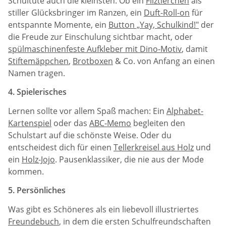
Schultüte auch die kleinsten. Ob ein
Filztierchen
als
stiller Glücksbringer im Ranzen, ein
Duft-Roll-on
für
entspannte Momente, ein
Button „Yay, Schulkind!"
der
die Freude zur Einschulung sichtbar macht, oder
spülmaschinenfeste Aufkleber mit Dino-Motiv
, damit
Stiftemäppchen
,
Brotboxen
& Co. von Anfang an einen
Namen tragen.
4. Spielerisches
Lernen sollte vor allem Spaß machen: Ein
Alphabet-
Kartenspiel
oder das
ABC-Memo
begleiten den
Schulstart auf die schönste Weise. Oder du
entscheidest dich für einen
Tellerkreisel aus Holz
und
ein
Holz-Jojo
. Pausenklassiker, die nie aus der Mode
kommen.
5. Persönliches
Was gibt es Schöneres als ein liebevoll illustriertes
Freundebuch
, in dem die ersten Schulfreundschaften