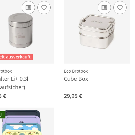
eit ausverkauft
rotbox
Eco Brotbox
ter Li+ 0,3l
Cube Box
laufsicher)
5 €
29,95 €
U