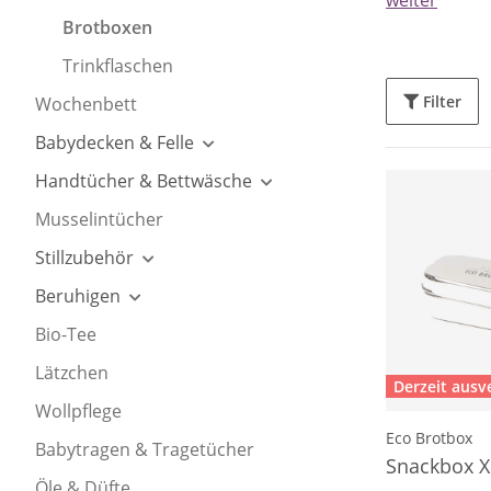
weiter
Brotboxen
Trinkflaschen
Filter
Wochenbett
Babydecken & Felle
Handtücher & Bettwäsche
Musselintücher
Stillzubehör
Beruhigen
Bio-Tee
Lätzchen
Derzeit ausv
Wollpflege
Eco Brotbox
Babytragen & Tragetücher
Snackbox X
Öle & Düfte