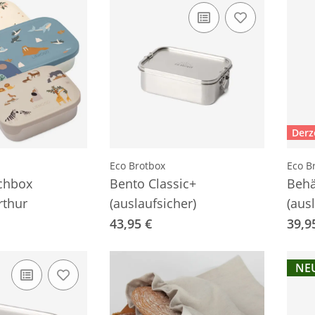
Derz
Eco Brotbox
Eco B
chbox
Bento Classic+
Behäl
rthur
(auslaufsicher)
(aus
43,95 €
39,9
NE