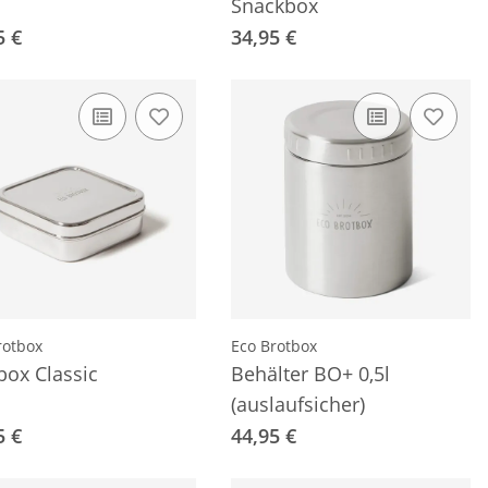
Snackbox
5 €
34,95 €
rotbox
Eco Brotbox
box Classic
Behälter BO+ 0,5l
(auslaufsicher)
5 €
44,95 €