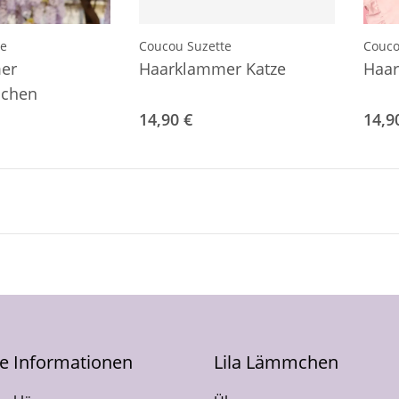
te
Coucou Suzette
Couco
er
Haarklammer Katze
Haa
chen
14,90 €
14,9
he Informationen
Lila Lämmchen