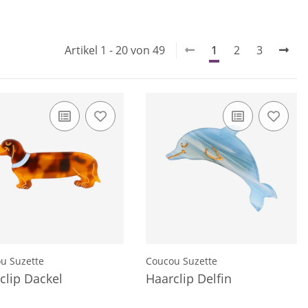
Artikel 1 - 20 von 49
1
2
3
u Suzette
Coucou Suzette
clip Dackel
Haarclip Delfin