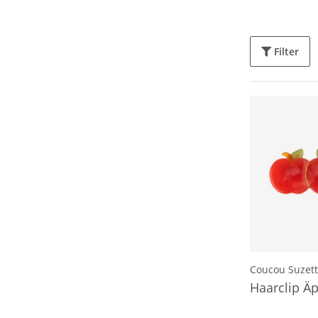
Filter
Coucou Suzet
Haarclip Äp