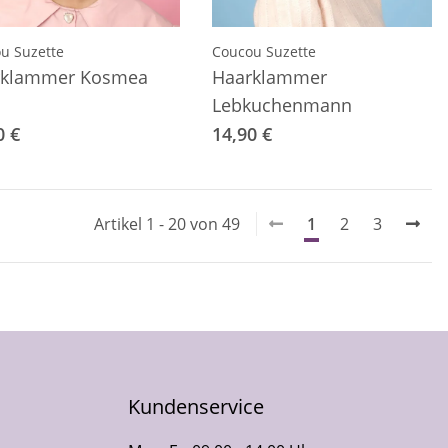
u Suzette
Coucou Suzette
rklammer Kosmea
Haarklammer
Lebkuchenmann
0 €
14,90 €
Artikel 1 - 20 von 49
1
2
3
Kundenservice