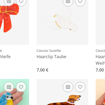
te
Coucou Suzette
Couco
hleife
Haarclip Taube
Haar
Wei
7,00 €
7,00