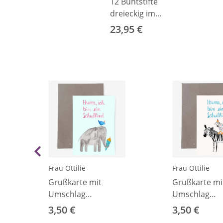
12 Buntstifte
dreieckig im
Blechetui
23,95 €
Frau Ottilie
Frau Ottilie
Grußkarte mit
Grußkarte mi
Umschlag
Umschlag
„Schulkind“ Elefant
„Schulkind“ Z
3,50 €
3,50 €