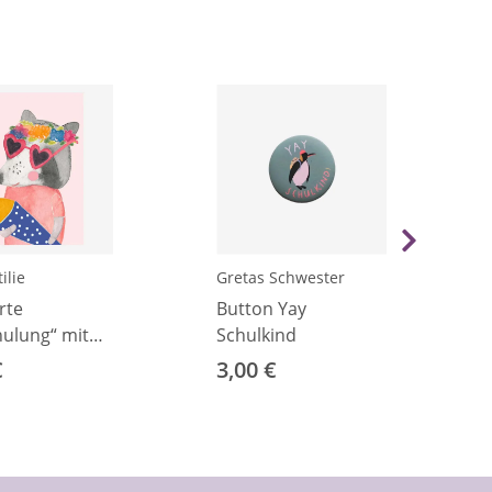
ilie
Gretas Schwester
rte
Button Yay
hulung“ mit
Schulkind
bär
€
3,00 €