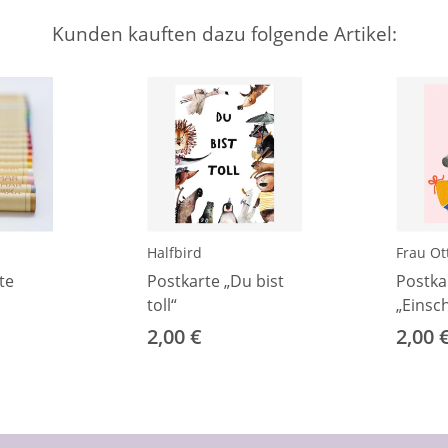
Kunden kauften dazu folgende Artikel:
Halfbird
Frau Ott
te
Postkarte „Du bist
Postka
toll“
„Einsc
Wasch
2,00 €
2,00 