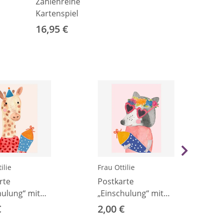
Zahlenreihe
Kartenspiel
16,95 €
ilie
Frau Ottilie
rte
Postkarte
hulung“ mit
„Einschulung“ mit
Waschbär
€
2,00 €