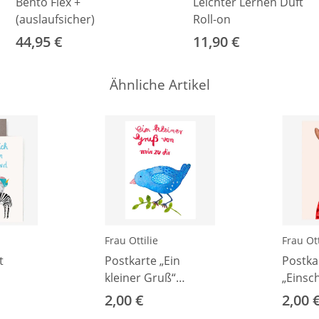
Bento Flex +
Leichter Lernen Duft
(auslaufsicher)
Roll-on
44,95 €
11,90 €
Ähnliche Artikel
Frau Ottilie
Frau Ott
t
Postkarte „Ein
Postka
kleiner Gruß“
„Einsc
ebra
(Vogel)
Giraffe
2,00 €
2,00 