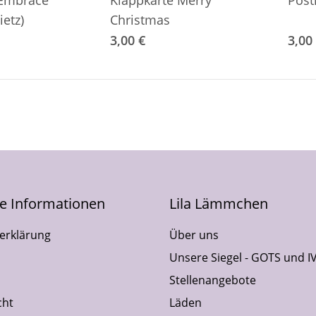
„Embrace
Klappkarte Merry
Post
ietz)
Christmas
3,00 €
3,00
he Informationen
Lila Lämmchen
erklärung
Über uns
Unsere Siegel - GOTS und I
Stellenangebote
cht
Läden