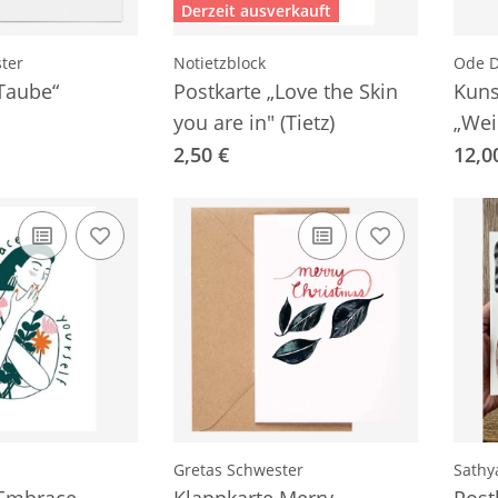
Derzeit ausverkauft
ter
Notietzblock
Ode D
„Taube“
Postkarte „Love the Skin
Kuns
you are in" (Tietz)
„Wei
Post
2,50 €
12,0
Gretas Schwester
Sathy