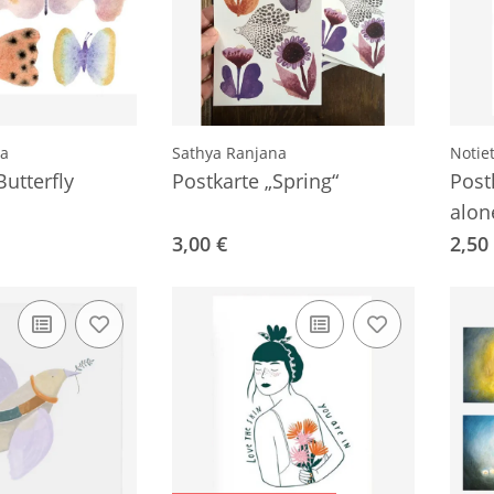
na
Sathya Ranjana
Notie
Butterfly
Postkarte „Spring“
Post
alone
3,00 €
2,50