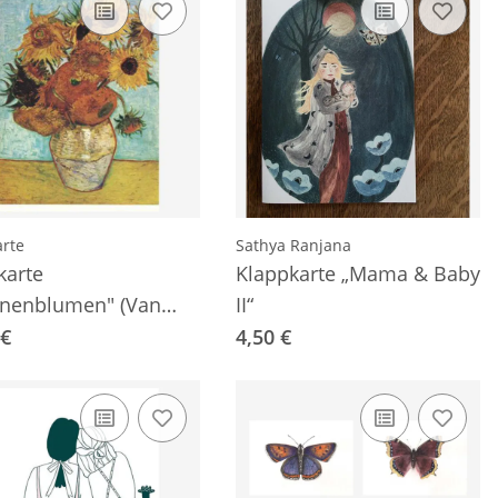
arte
Sathya Ranjana
karte
Klappkarte „Mama & Baby
nenblumen" (Van
II“
)
 €
4,50 €