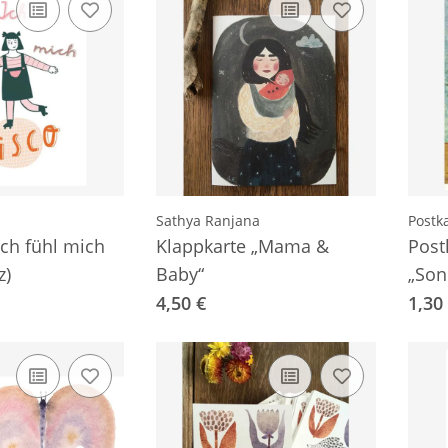
Sathya Ranjana
Postk
Ich fühl mich
Klappkarte „Mama &
Post
z)
Baby“
„Son
Gogh
4,50 €
1,30