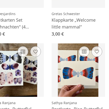
esjardins
Gretas Schwester
tkarten Set
Klappkarte „Welcome
hnachten" (4
little mammal“
karten A5)
0 €
3,00 €
a Ranjana
Sathya Ranjana