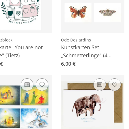
tzblock
Ode Desjardins
karte „You are not
Kunstkarten Set
" (Tietz)
„Schmetterlinge" (4
Postkarten A6)
 €
6,00 €