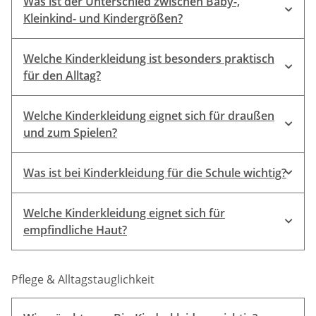
Was ist der Unterschied zwischen Baby-,
Kleinkind- und Kindergrößen?
Babygrößen
Welche Kinderkleidung ist besonders praktisch
Kleinkindgrößen
für den Alltag?
Kindergrößen
Leggings
, Hosen mit Gummibund,
Welche Kinderkleidung eignet sich für draußen
Shirts
,
Strickjacken
und zum Spielen?
Outdoorjacken
,
Wollwalk-Overalls
,
Was ist bei Kinderkleidung für die Schule wichtig?
Regenkleidung
wärmende Wollpullis
bequem, strapazierfähig und
Welche Kinderkleidung eignet sich für
pflegeleicht
empfindliche Haut?
Bio-Baumwolle oder Wolle-Seide
Pflege & Alltagstauglichkeit