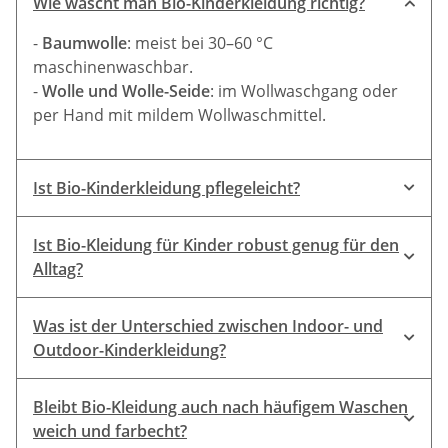
Wie wäscht man Bio-Kinderkleidung richtig?
-
Baumwolle
: meist bei 30–60 °C
maschinenwaschbar.
-
Wolle und Wolle-Seide
: im Wollwaschgang oder
per Hand mit mildem Wollwaschmittel.
Ist Bio-Kinderkleidung pflegeleicht?
Ist Bio-Kleidung für Kinder robust genug für den
Alltag?
seltener gewaschen
Was ist der Unterschied zwischen Indoor- und
Outdoor-Kinderkleidung?
Indoor-Kleidung
Bleibt Bio-Kleidung auch nach häufigem Waschen
Outdoor-Kleidung
weich und farbecht?