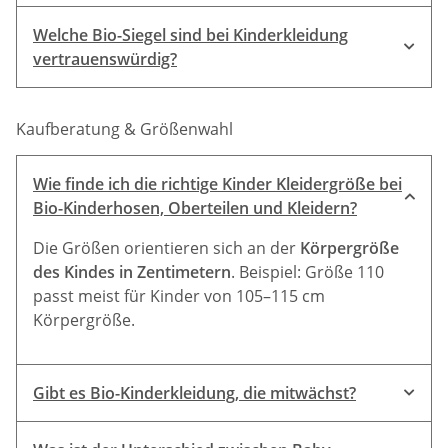
zertifizierten
Welche Bio-Siegel sind bei Kinderkleidung
Fairtrade- oder GOTS-Betrieben
vertrauenswürdig?
Kaufberatung & Größenwahl
GOTS
Wie finde ich die richtige Kinder Kleidergröße bei
IVN BEST
Bio-Kinderhosen, Oberteilen und Kleidern?
kbA/kbT
Die Größen orientieren sich an der
Körpergröße
des Kindes in Zentimetern
. Beispiel: Größe 110
passt meist für Kinder von 105–115 cm
Körpergröße.
Gibt es Bio-Kinderkleidung, die mitwächst?
praktisch geschnitten