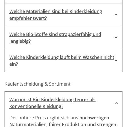
schonend gewaschen
Welche Materialien sind bei Kinderkleidung
empfehlenswert?
Welche Bio-Stoffe sind strapazierfähig und
langlebig?
Wolle
Welche Kinderkleidung läuft beim Waschen nicht
Feste Bio-Baumwolle
ein?
Leinen
formstabil
Kaufentscheidung & Sortiment
Warum ist Bio-Kinderkleidung teurer als
konventionelle Kleidung?
Der höhere Preis ergibt sich aus
hochwertigen
Naturmaterialien, fairer Produktion und strengen