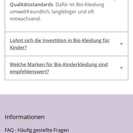
Qualitätsstandards
. Dafür ist Bio-Kleidung
umweltfreundlich, langlebiger und oft
mitwachsend.
Lohnt sich die Investition in Bio-Kleidung für
Kinder?
Welche Marken für Bio-Kinderkleidung sind
langlebig, hautfreundlich
empfehlenswert?
disana
,
Engel
,
Lilano
,
Cosilana
,
Sense Organics
,
Reiff
,
People
Wear Organic
nachhaltige
Hersteller
Informationen
FAQ - Häufig gestellte Fragen