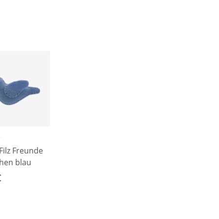
e
Filz Freunde
hen blau
€