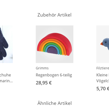
Zubehör Artikel
Grimms
Filztier
schuhe
Regenbogen 6-teilig
Kleine 
marine
Vögelc
28,95 €
5,70 
Ähnliche Artikel