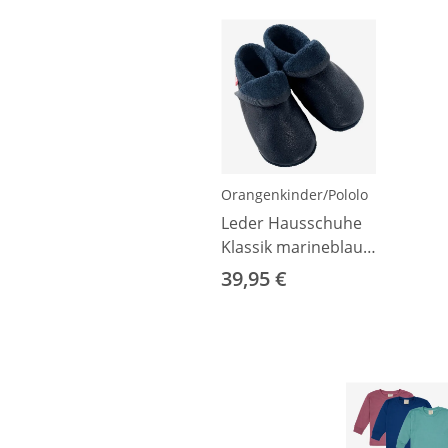
Orangenkinder/Pololo
Leder Hausschuhe
Klassik marineblau
18–19
39,95 €