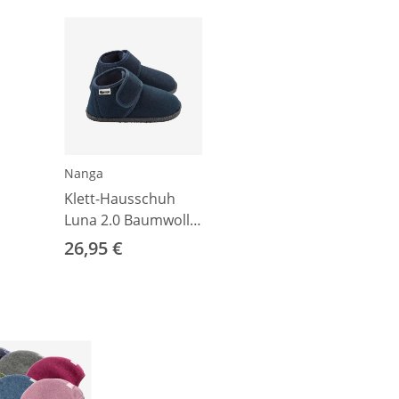
Nanga
Klett-Hausschuh
Luna 2.0 Baumwolle
dunkelblau 21
26,95 €