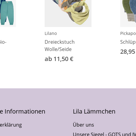
Lilano
Pickap
io-
Dreieckstuch
Schlüpf
Wolle/Seide
28,95
ab 11,50 €
he Informationen
Lila Lämmchen
erklärung
Über uns
Unsere Siegel - GOTS und I