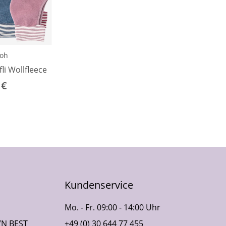
ooh
li Wollfleece
 €
Kundenservice
Mo. - Fr. 09:00 - 14:00 Uhr
VN BEST
+49 (0) 30 644 77 455