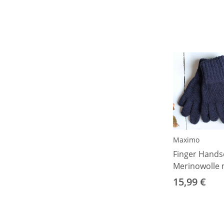
Maximo
Finger Hand
Merinowolle 
1 (1-2Jahre)
15,99 €