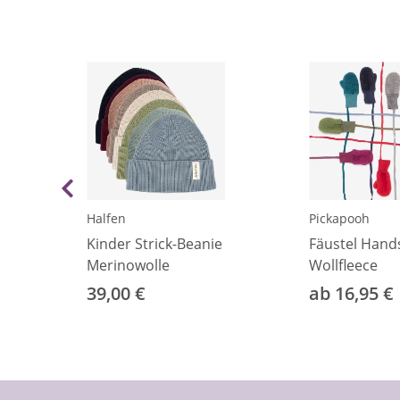
Halfen
Pickapooh
Kinder Strick-Beanie
Fäustel Han
eide
Merinowolle
Wollfleece
39,00 €
ab 16,95 €