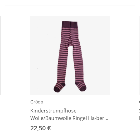
Grödo
Kinderstrumpfhose
Wolle/Baumwolle Ringel lila-berry
86
22,50 €