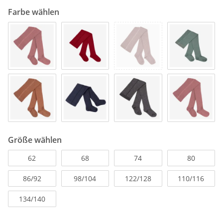
Farbe wählen
Größe wählen
62
68
74
80
86/92
98/104
122/128
110/116
134/140