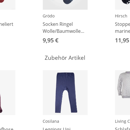
Grödo
Hirsch
eliert
Socken Ringel
Stoppe
Wolle/Baumwolle
marine
marine/blau Ringel
9,95 €
11,95
19-22
Zubehör Artikel
Cosilana
Living C
pfhose
Leggings Uni
Schlaf