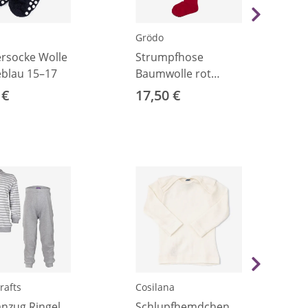
Grödo
rsocke Wolle
Strumpfhose
blau 15–17
Baumwolle rot
92/98
 €
17,50 €
rafts
Cosilana
anzug Ringel
Schlupfhemdchen