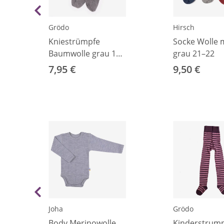
Grödo
Hirsch
Kniestrümpfe
Socke Wolle m
Baumwolle grau 19-
grau 21–22
22
7,95 €
9,50 €
Joha
Grödo
Body Merinowolle
Kinderstrum