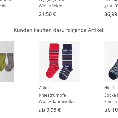
olle
Wolle/Seide
grau 9
rry 86
marineblau 92
24,50 €
36,99
Kunden kauften dazu folgende Artikel:
Grödo
Hirsch
Kniestrümpfe
Socke
Wolle/Baumwolle
Feinstr
Ringel
ab 9,95 €
ab 10