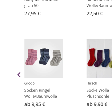
grau 50
Wolle/Baumw
Ringel lila-be
27,95 €
22,50 €
Grödo
Hirsch
Socken Ringel
Socke Wolle
Wolle/Baumwolle
Plüschsohle
ab 9,95 €
ab 9,90 €