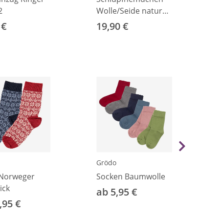
2
Wolle/Seide natur
50/56
 €
19,90 €
Grödo
 Norweger
Socken Baumwolle
ick
ab 5,95 €
,95 €