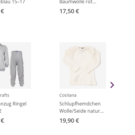
blau 15–17
Baumwolle rot
92/98
 €
17,50 €
rafts
Cosilana
anzug Ringel
Schlupfhemdchen
2
Wolle/Seide natur
50/56
 €
19,90 €