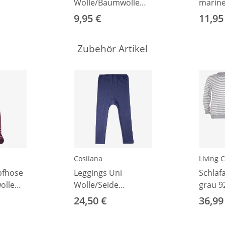
Wolle/Baumwolle
marine
marine/blau Ringel
9,95 €
11,95
19-22
Zubehör Artikel
Cosilana
Living C
pfhose
Leggings Uni
Schlaf
olle
Wolle/Seide
grau 9
rry 86
marineblau 92
24,50 €
36,99