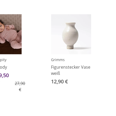
pity
Grimms
Body
Figurenstecker Vase
weiß
9,50
12,90 €
€
27,90
€