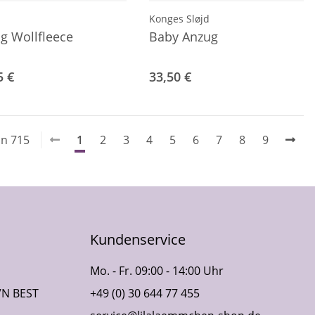
Konges Sløjd
g Wollfleece
Baby Anzug
5 €
33,50 €
on 715
1
2
3
4
5
6
7
8
9
Kundenservice
Mo. - Fr. 09:00 - 14:00 Uhr
VN BEST
+49 (0) 30 644 77 455