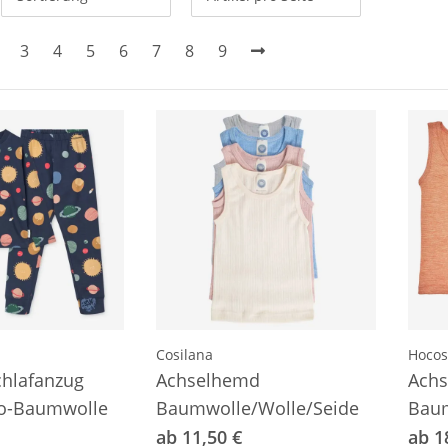
3
4
5
6
7
8
9
Cosilana
Hocos
Schlafanzug
Achselhemd
Ach
io-Baumwolle
Baumwolle/Wolle/Seide
Baum
ab 11,50 €
ab 1