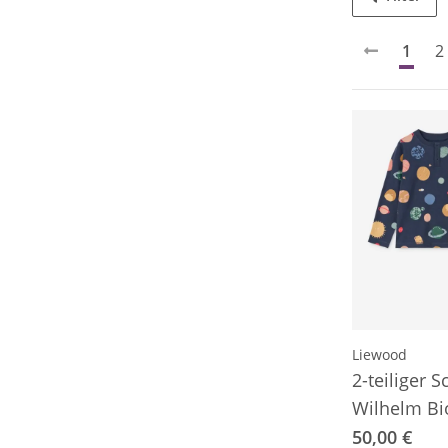
1
2
Liewood
2-teiliger 
Wilhelm B
50,00 €