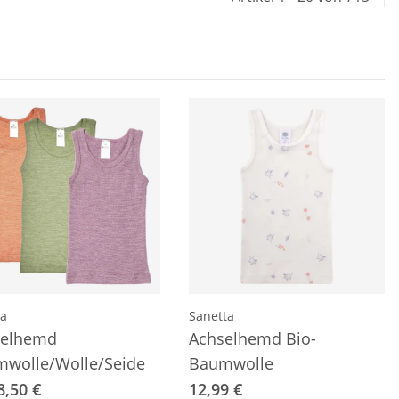
a
Sanetta
selhemd
Achselhemd Bio-
wolle/Wolle/Seide
Baumwolle
8,50 €
12,99 €