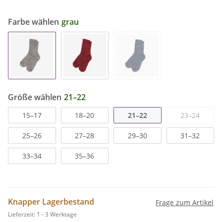
Farbe wählen
grau
Größe wählen
21–22
15–17
18–20
21–22
23–24
25–26
27–28
29–30
31–32
33–34
35–36
Knapper Lagerbestand
Frage zum Artikel
Lieferzeit:
1 - 3 Werktage