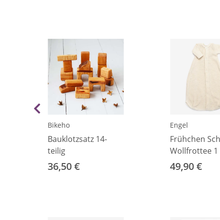
Bikeho
Engel
Bauklotzsatz 14-
Frühchen Sch
teilig
Wollfrottee 1 
38)
36,50 €
49,90 €