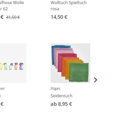
fhose Wolle
Wolltuch Spieltuch
er 62
rosa
 €
14,50 €
41,50 €
mer
Filges
e
Seidentuch
 €
ab 8,95 €