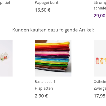
pf tief
Papagei bunt
Strump
schief
16,50 €
29,00
Kunden kauften dazu folgende Artikel:
Bastelbedarf
Osthei
Filzplatten
Zwerg
r
2,90 €
17,95