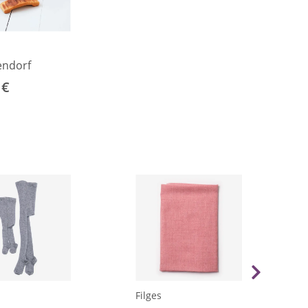
endorf
 €
Filges