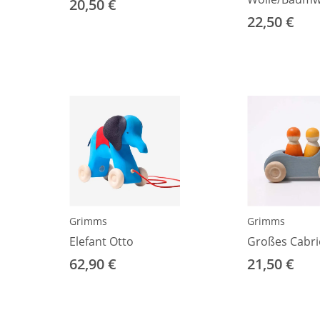
20,50 €
Ringel lila-be
22,50 €
Grimms
Grimms
Elefant Otto
Großes Cabri
62,90 €
21,50 €