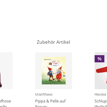
Zubehör Artikel
%
Urachhaus
Hocosa
pfhose
Pippa & Pelle auf
Schlup
olle
Reisen
Wolle/