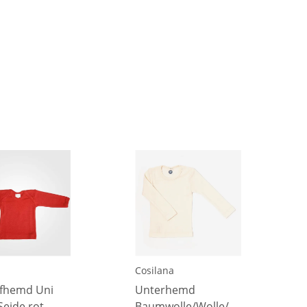
Cosilana
fhemd Uni
Unterhemd
Seide rot
Baumwolle/Wolle/Seide