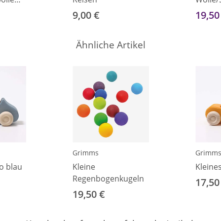
rry 86
50/56
9,00 €
19,50
Ähnliche Artikel
Grimms
Grimm
o blau
Kleine
Kleine
Regenbogenkugeln
17,50
19,50 €