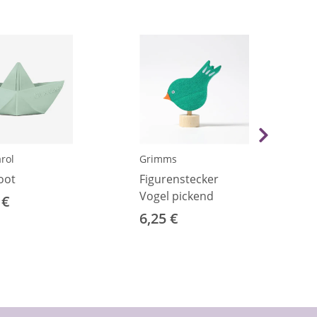
arol
Grimms
oot
Figurenstecker
Vogel pickend
 €
6,25 €