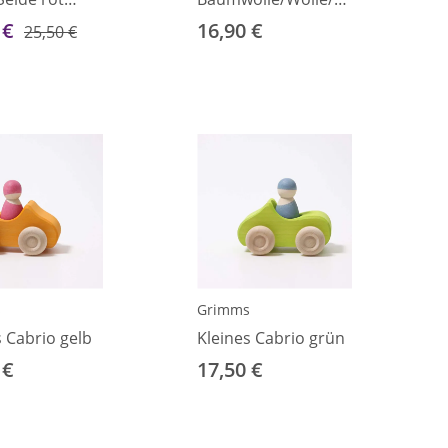
natur 92
 €
16,90 €
25,50 €
s
Grimms
s Cabrio gelb
Kleines Cabrio grün
 €
17,50 €