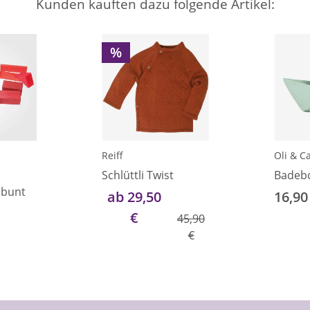
Kunden kauften dazu folgende Artikel:
%
Reiff
Oli & C
Schlüttli Twist
Badeb
 bunt
ab 29,50
16,90
€
45,90
€