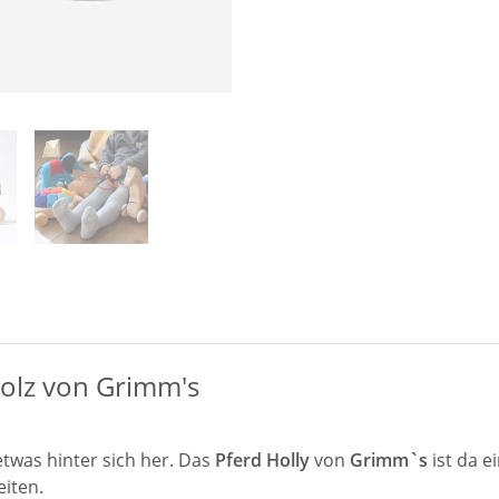
olz von Grimm's
etwas hinter sich her. Das
Pferd Holly
von
Grimm`s
ist da e
eiten.