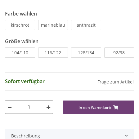
Farbe wählen
kirschrot
marineblau
anthrazit
Größe wählen
104/110
116/122
128/134
92/98
Sofort verfügbar
Frage zum Artikel
In den Warenkorb
Beschreibung