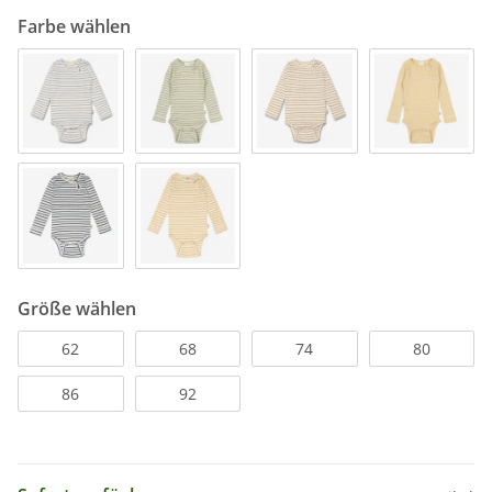
Farbe wählen
Größe wählen
62
68
74
80
86
92