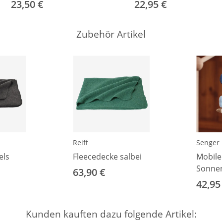
60
23,50 €
22,95 €
Zubehör Artikel
Reiff
Senger 
els
Fleecedecke salbei
Mobile
Sonne
63,90 €
42,95
Kunden kauften dazu folgende Artikel: