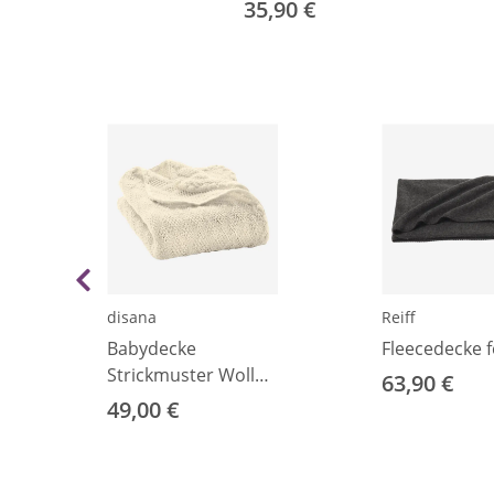
35,90 €
disana
Reiff
e
Babydecke
Fleecedecke f
Strickmuster Wolle
63,90 €
natur
49,00 €