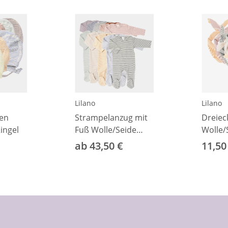
Lilano
Lilano
en
Strampelanzug mit
Dreiec
ingel
Fuß Wolle/Seide
Wolle/
Ringel
ab 43,50 €
11,50