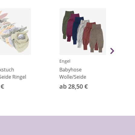
Engel
kstuch
Babyhose
Seide Ringel
Wolle/Seide
 €
ab 28,50 €