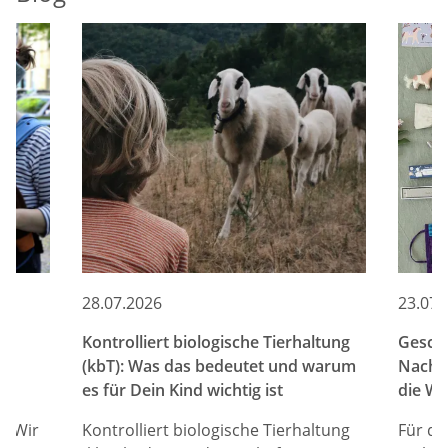
28.07.2026
23.07.
Kontrolliert biologische Tierhaltung
Gesche
(kbT): Was das bedeutet und warum
Nachha
es für Dein Kind wichtig ist
die Wa
t? Wir
Kontrolliert biologische Tierhaltung
Für di