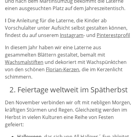
und nach dem Martinsumzug bekommt die Laterne
einen ausgesuchten Platz auf dem Jahreszeitentisch.
I
Die Anleitung für die Laterne, die Kinder ab
Vorschulalter unter Aufsicht selbst gestalten können,
findest du auf unserem
Instagram
- und
Pinterestprofil
In diesem Jahr haben wir eine Laterne aus
gesammelten Blättern gestaltet, bemalt mit
Wachsmalstiften
und dekoriert mit Wachspünktchen
von den schönen
Florian-Kerzen
, die im Kerzenlicht
schimmern.
2. Feiertage weltweit im Spätherbst
Den November verbinden wir oft mit nebligen Morgen,
kräftigen Stürmen und Regen. Gleichzeitig werden im
Herbst in vielen Kulturen eine Reihe von Festen
gefeiert:
Halloween
, das sich von All Hallows´ Eve ableitet,