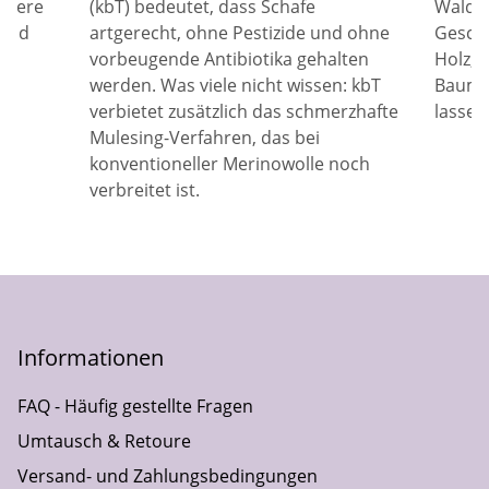
unsere
(kbT) bedeutet, dass Schafe
Waldor
 und
artgerecht, ohne Pestizide und ohne
Gesche
vorbeugende Antibiotika gehalten
Holz, 
werden. Was viele nicht wissen: kbT
Baumwo
verbietet zusätzlich das schmerzhafte
lassen
Mulesing-Verfahren, das bei
konventioneller Merinowolle noch
verbreitet ist.
Informationen
FAQ - Häufig gestellte Fragen
Umtausch & Retoure
Versand- und Zahlungsbedingungen