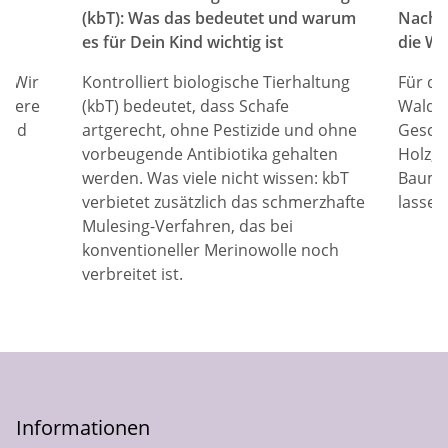
(kbT): Was das bedeutet und warum
Nachha
es für Dein Kind wichtig ist
die Wa
t? Wir
Kontrolliert biologische Tierhaltung
Für di
unsere
(kbT) bedeutet, dass Schafe
Waldor
 und
artgerecht, ohne Pestizide und ohne
Gesche
vorbeugende Antibiotika gehalten
Holz, 
werden. Was viele nicht wissen: kbT
Baumwo
verbietet zusätzlich das schmerzhafte
lassen
Mulesing-Verfahren, das bei
konventioneller Merinowolle noch
verbreitet ist.
Informationen