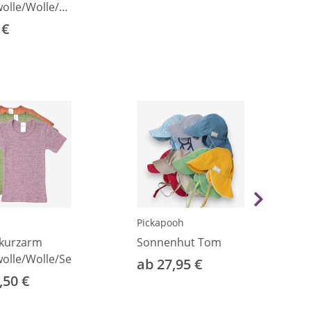
lle/Wolle/Seide
 92
 €
Pickapooh
kurzarm
Sonnenhut Tom
lle/Wolle/Seide
ab 27,95 €
,50 €