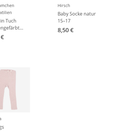
ämmchen
Hirsch
xtilien
Baby Socke natur
in Tuch
15–17
engefärbt
8,50 €
rd
 €
a
gs