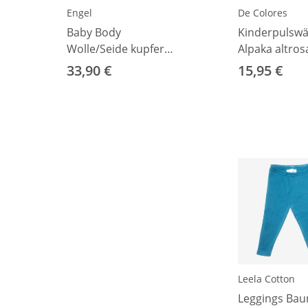
Engel
De Colores
Baby Body
Kinderpulsw
Wolle/Seide kupfer
Alpaka altros
50/56
33,90 €
15,95 €
Leela Cotton
Leggings Bau