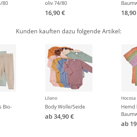
/80
oliv 74/80
Baumwo
altrosa
16,90 €
18,90
Kunden kauften dazu folgende Artikel:
Lilano
Hocosa
 Bio-
Body Wolle/Seide
Hemd 
Baumwo
ab 34,90 €
ab 19