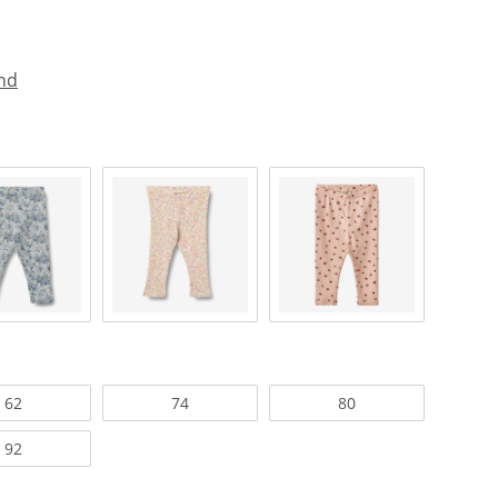
nd
62
74
80
92