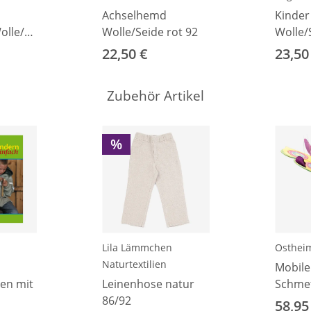
Achselhemd
Kinder
lle/Seide
Wolle/Seide rot 92
Wolle/
22,50 €
23,50
Zubehör Artikel
%
Lila Lämmchen
Osthei
Naturtextilien
Mobile
zen mit
Leinenhose natur
Schmet
86/92
58,95