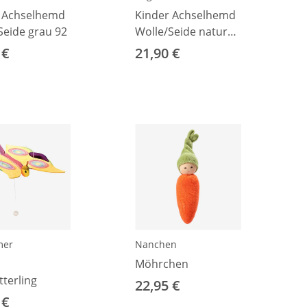
 Achselhemd
Kinder Achselhemd
Seide grau 92
Wolle/Seide natur
92
 €
21,90 €
mer
Nanchen
Möhrchen
terling
22,95 €
 €