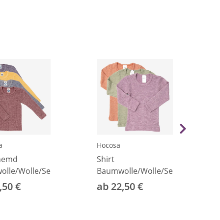
a
Hocosa
hemd
Shirt
lle/Wolle/Seide
Baumwolle/Wolle/Seide
,50 €
ab 22,50 €