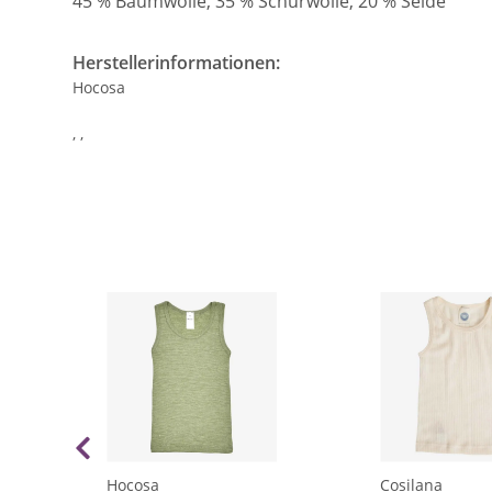
45 % Baumwolle, 35 % Schurwolle, 20 % Seide
Herstellerinformationen:
Hocosa
, ,
Hocosa
Cosilana