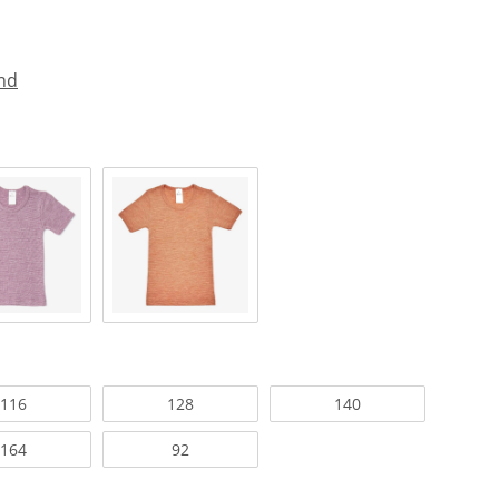
nd
116
128
140
164
92