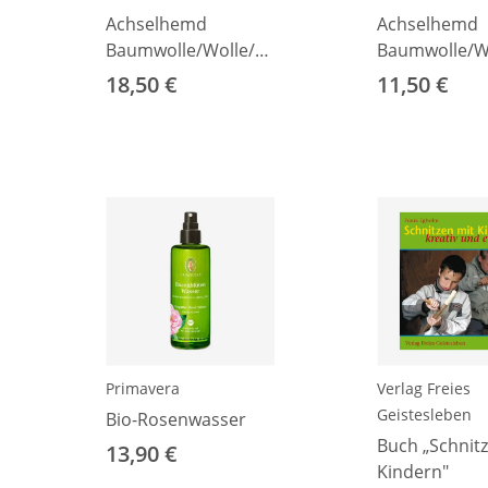
m
Achselhemd
Achselhemd
Baumwolle/Wolle/Seide
Baumwolle/Wo
grün meliert 92
natur 92
18,50 €
11,50 €
Primavera
Verlag Freies
Geistesleben
Bio-Rosenwasser
Buch „Schnit
13,90 €
Kindern"