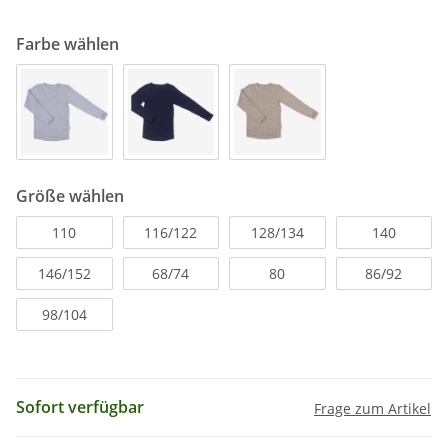
Farbe wählen
Größe wählen
110
116/122
128/134
140
146/152
68/74
80
86/92
98/104
Sofort verfügbar
Frage zum Artikel