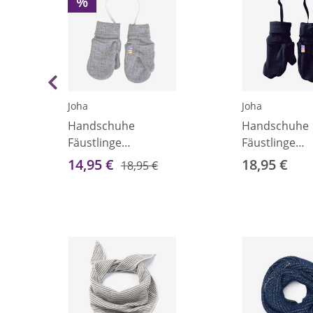
%
Joha
Joha
Handschuhe
Handschuhe
Fäustlinge
Fäustlinge
Merinowolle grau
Merinowolle 
14,95 €
18,95 €
18,95 €
70-80
70-80