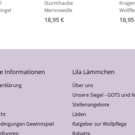
l
Sturmhaube
Kragen
ingel
Merinowolle
Wollfl
18,95 €
18,95
he Informationen
Lila Lämmchen
erklärung
Über uns
Unsere Siegel - GOTS und I
Stellenangebote
cht
Läden
dingungen Gewinnspiel
Ratgeber zur Wollpflege
ellungen
Rabatte