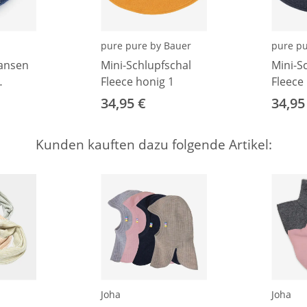
pure pure by Bauer
pure pu
ansen
Mini-Schlupfschal
Mini-S
Fleece honig 1
Fleece
1
34,95 €
34,95
Kunden kauften dazu folgende Artikel:
Joha
Joha