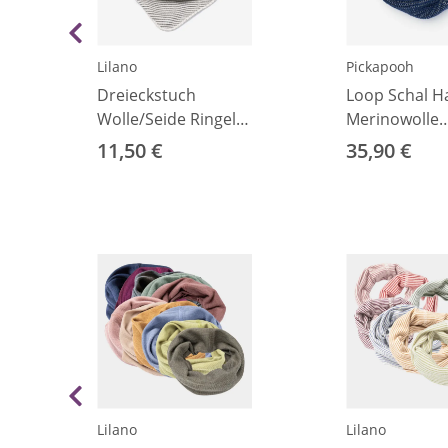
Lilano
Pickapooh
Dreieckstuch
Loop Schal H
Wolle/Seide Ringel
Merinowolle
hellgrau
marine-grau 
11,50 €
35,90 €
Lilano
Lilano