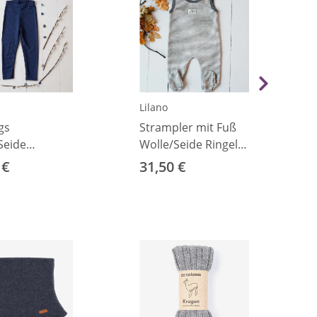
Lilano
gs
Strampler mit Fuß
Seide
Wolle/Seide Ringel
blau 92
hellgrau 50
 €
31,50 €