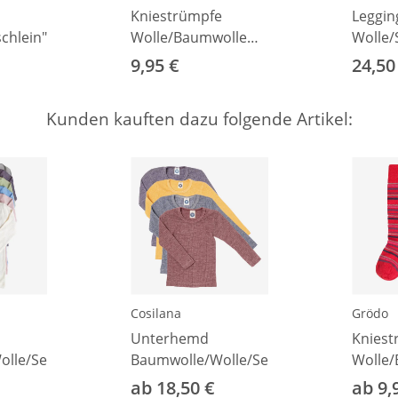
Kniestrümpfe
Leggin
schlein"
Wolle/Baumwolle
Wolle/
Ringel 19-22
marine
9,95 €
24,50
marine/burgund/wollweiß
Kunden kauften dazu folgende Artikel:
Cosilana
Grödo
Unterhemd
Kniest
lle/Seide
Baumwolle/Wolle/Seide
Wolle
Ringel
ab 18,50 €
ab 9,