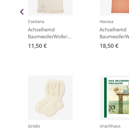
Cosilana
Hocosa
Achselhemd
Achselhemd
Baumwolle/Wolle/Seide
Baumwolle/Wo
natur 92
orange melie
11,50 €
18,50 €
Grödo
Urachhaus