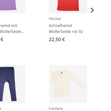
Hocosa
lhemd mit
Achselhemd
 Wolle/Seide
Wolle/Seide rot 92
/92
 €
22,50 €
a
Cosilana