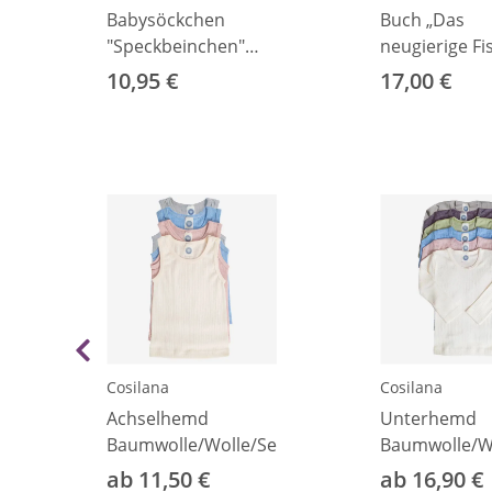
Babysöckchen
Buch „Das
"Speckbeinchen"
neugierige Fi
Wolle natur 00
10,95 €
17,00 €
Cosilana
Cosilana
Achselhemd
Unterhemd
Baumwolle/Wolle/Seide
Baumwolle/Wo
ab 11,50 €
ab 16,90 €