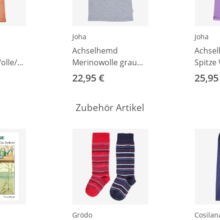
Joha
Joha
Achselhemd
Achse
lle/Seide
Merinowolle grau
Spitze
rt 92
86/92
lila 86
22,95 €
25,95
Zubehör Artikel
Grödo
Cosilan