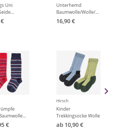
gs Uni
Unterhemd
Seide
Baumwolle/Wolle/Seide
blau 92
natur 92
 €
16,90 €
Hirsch
rümpfe
Kinder
/Baumwolle
Trekkingsocke Wolle
95 €
ab 10,90 €