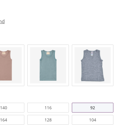
nd
140
116
92
164
128
104