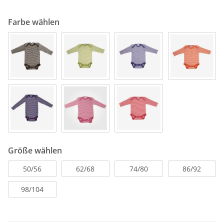
Farbe wählen
Größe wählen
50/56
62/68
74/80
86/92
98/104