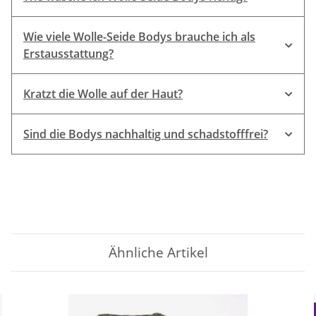
Wie viele Wolle-Seide Bodys brauche ich als
Erstausstattung?
Kratzt die Wolle auf der Haut?
Nutze den Wollwaschgang deiner Maschine
(max. 30 °C) oder wasche ihn vorsichtig per
Sind die Bodys nachhaltig und schadstofffrei?
Hand.
Verwende unbedingt ein ökologisches
Wollwaschmittel.
Wichtig: Nicht wringen, nicht in den Trockner
geben und am besten liegend trocknen,
damit er in Form bleibt.
Ähnliche Artikel