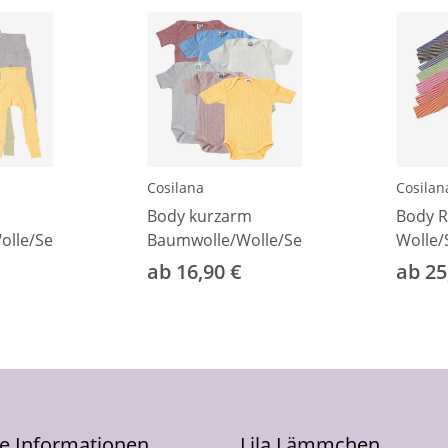
Cosilana
Cosilan
Body kurzarm
Body R
lle/Seide
Baumwolle/Wolle/Seide
Wolle/
ab 16,90 €
ab 25
he Informationen
Lila Lämmchen