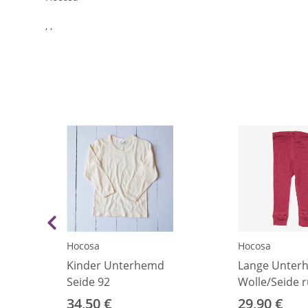
, ,
Hocosa
Hocosa
Kinder Unterhemd
Lange Unter
Seide 92
Wolle/Seide r
rot 92
34,50 €
29,90 €