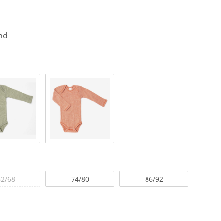
nd
62/68
74/80
86/92