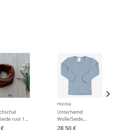
Hocosa
chschal
Unterhemd
Seide rust 1
Wolle/Seide
4cm)
jeansblau 92
 €
28,50 €