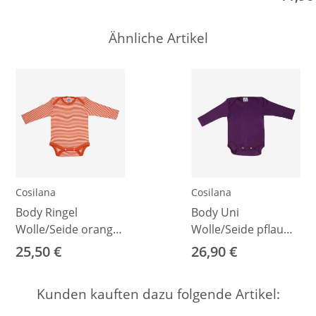
Ähnliche Artikel
Cosilana
Cosilana
Body Ringel
Body Uni
Wolle/Seide orange
Wolle/Seide pflaume
Ringel 50/56
50/56
25,50 €
26,90 €
Kunden kauften dazu folgende Artikel: