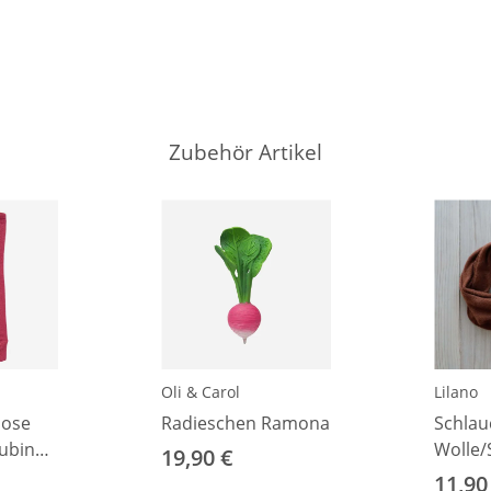
Zubehör Artikel
Oli & Carol
Lilano
hose
Radieschen Ramona
Schlau
ubino-
Wolle/
19,90 €
(ca. 2
11,90