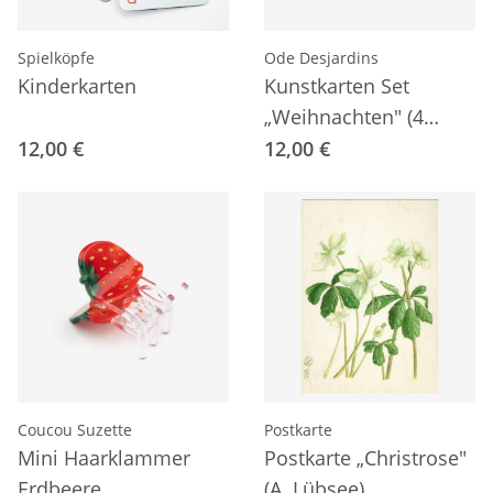
Spielköpfe
Ode Desjardins
Kinderkarten
Kunstkarten Set
„Weihnachten" (4
Postkarten A5)
12,00 €
12,00 €
Coucou Suzette
Postkarte
Mini Haarklammer
Postkarte „Christrose"
Erdbeere
(A. Lübsee)