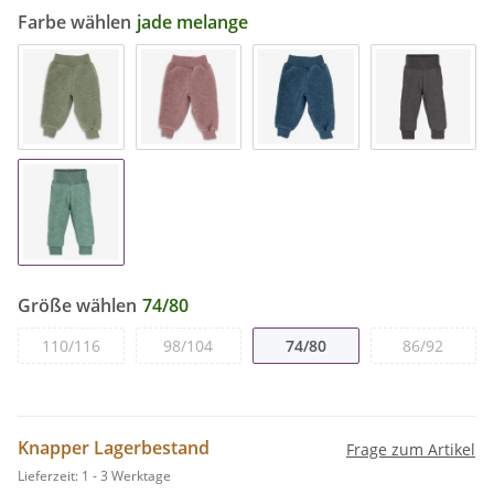
Farbe wählen
jade melange
Größe wählen
74/80
110/116
98/104
74/80
86/92
Knapper Lagerbestand
Frage zum Artikel
Lieferzeit:
1 - 3 Werktage