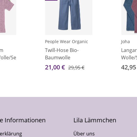
People Wear Organic
Joha
rm
Twill-Hose Bio-
Langar
lle/Seide
Baumwolle
Wolle/
21,00 €
42,95
29,95 €
he Informationen
Lila Lämmchen
erklärung
Über uns