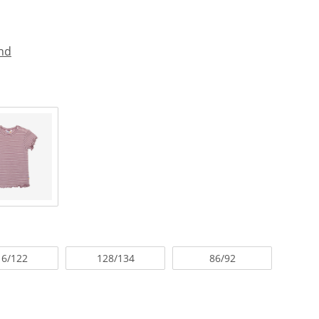
nd
16/122
128/134
86/92