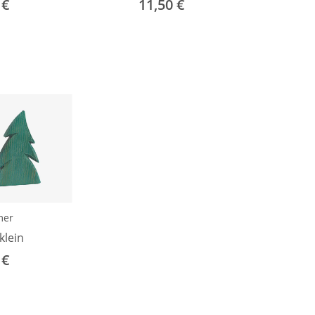
 €
11,50 €
mer
klein
 €