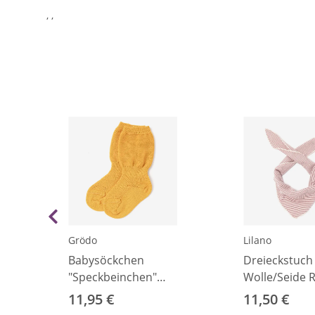
, ,
Grödo
Lilano
Babysöckchen
Dreieckstuch
"Speckbeinchen"
Wolle/Seide R
Wolle gelb 00
mauve
11,95 €
11,50 €