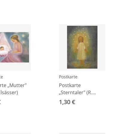
te
Postkarte
rte „Mutter"
Postkarte
Elsässer)
„Sterntaler" (R.
Elsässer)
€
1,30 €