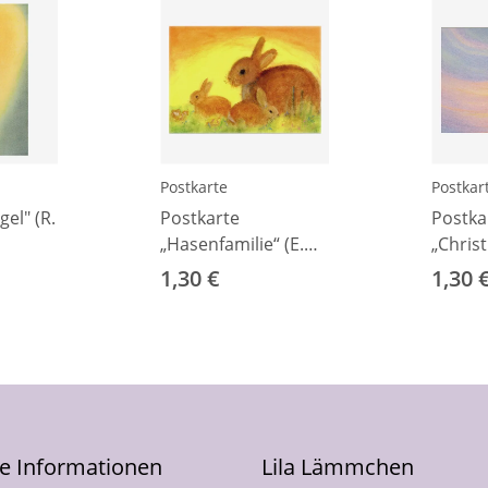
Postkarte
Postkar
el" (R.
Postkarte
Postka
„Hasenfamilie“ (E.
„Christ
Bühler)
Baum" 
1,30 €
1,30 
he Informationen
Lila Lämmchen