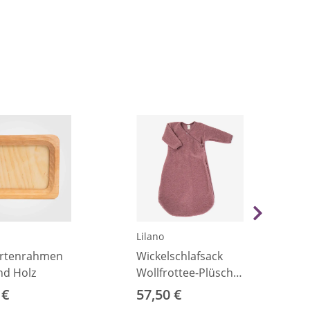
Lilano
artenrahmen
Wickelschlafsack
d Holz
Wollfrottee-Plüsch
mauve 50/56
 €
57,50 €