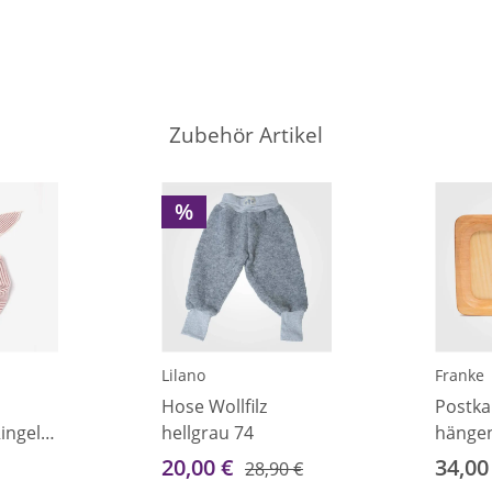
Zubehör Artikel
%
Lilano
Franke
Hose Wollfilz
Postk
ingel
hellgrau 74
hängen
20,00 €
34,00
28,90 €