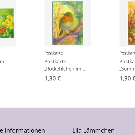
Postkarte
Postkar
ei
Postkarte
Postka
„Rotkehlchen im
„Somme
Frühling“ (A.
Reinin
1,30 €
1,30 
Koconda)
he Informationen
Lila Lämmchen