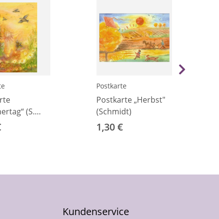
te
Postkarte
rte
Postkarte „Herbst"
rtag“ (S.
(Schmidt)
k)
€
1,30 €
Kundenservice