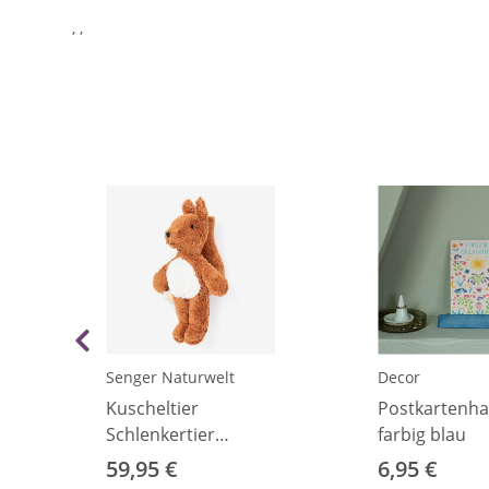
, ,
Senger Naturwelt
Decor
Kuscheltier
Postkartenha
Schlenkertier
farbig blau
Eichhörnchen klein
59,95 €
6,95 €