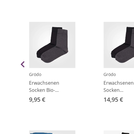
Grödo
Grödo
Erwachsenen
Erwachsenen
Socken Bio-
Socken
Baumwolle schwarz
Wolle/Baumw
9,95 €
14,95 €
37/38
schwarz 37/3