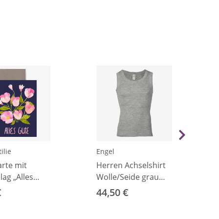
ilie
Engel
rte mit
Herren Achselshirt
ag „Alles
Wolle/Seide grau
50/52
€
44,50 €