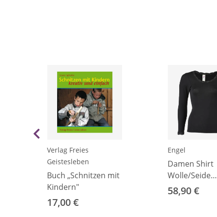
Verlag Freies
Engel
Geistesleben
Damen Shirt
Buch „Schnitzen mit
Wolle/Seide
Kindern"
langarm mit S
58,90 €
34/36
17,00 €