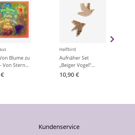
aus
Halfbird
Von Blume zu
Aufnäher Set
- Von Stern
„Beiger Vogel“
Stern"
Bügelflicken
 €
10,90 €
Kundenservice