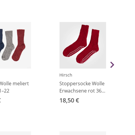
Hirsch
Wolle meliert
Stoppersocke Wolle
1–22
Erwachsene rot 36–
37
€
18,50 €