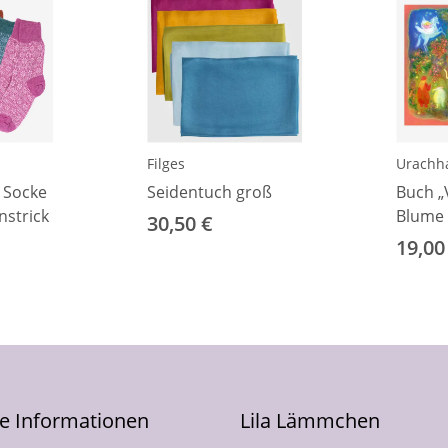
Filges
Urachh
 Socke
Seidentuch groß
Buch „
nstrick
Blume 
30,50 €
hin zu 
19,00
he Informationen
Lila Lämmchen