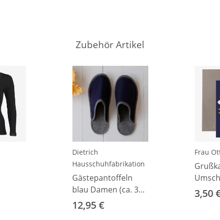
Zubehör Artikel
Dietrich
Frau Ott
Hausschuhfabrikation
Grußka
Gästepantoffeln
Umschl
pitze
blau Damen (ca. 36-
Gute“
3,50 
40)
12,95 €