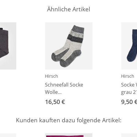
Ähnliche Artikel
Hirsch
Hirsch
Schneefall Socke
Socke 
Wolle
grau 2
olle
schiefer/natur/
16,50 €
9,50 
8
schwarz 36–37
Kunden kauften dazu folgende Artikel: