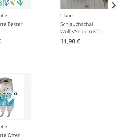
ilie
Lilano
rte Bester
Schlauchschal
Wolle/Seide rust 1
(ca. 24cm)
€
11,90 €
ilie
rte Otter