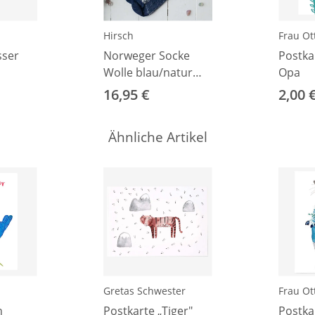
Hirsch
Frau Ott
sser
Norweger Socke
Postka
Wolle blau/natur
Opa
36–37
16,95 €
2,00 
Ähnliche Artikel
Gretas Schwester
Frau Ott
n
Postkarte „Tiger"
Postka