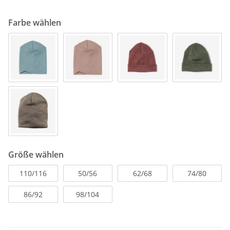
Farbe wählen
Größe wählen
110/116
50/56
62/68
74/80
86/92
98/104