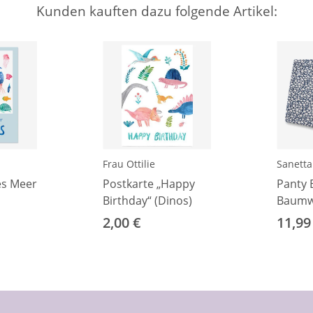
Kunden kauften dazu folgende Artikel:
Frau Ottilie
Sanetta
es Meer
Postkarte „Happy
Panty 
Birthday“ (Dinos)
Baumw
Blümc
2,00 €
11,99