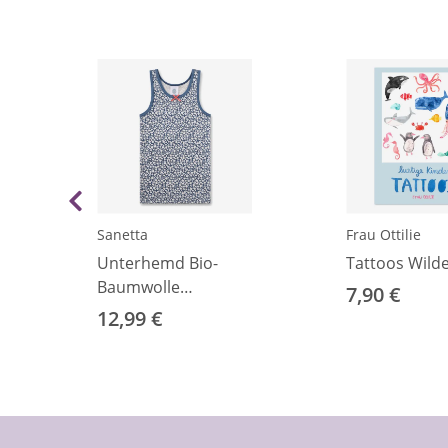
Sanetta
Frau Ottilie
&
Unterhemd Bio-
Tattoos Wild
Baumwolle
7,90 €
Blümchen
12,99 €