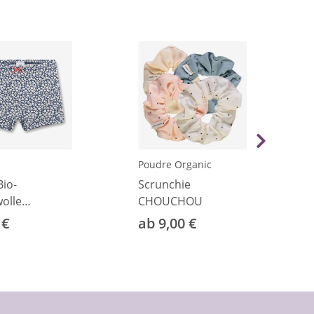
Poudre Organic
Bio-
Scrunchie
olle
CHOUCHOU
hen
 €
ab 9,00 €