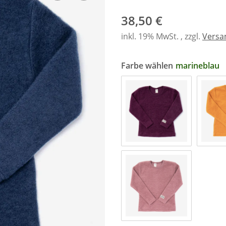
38,50 €
inkl. 19% MwSt. , zzgl.
Versa
Farbe wählen
marineblau