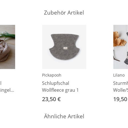
Zubehör Artikel
Pickapooh
Lilano
l
Schlupfschal
Sturm
ingel
Wollfleece grau 1
Wolle/
4cm)
62/68
23,50 €
19,50
Ähnliche Artikel