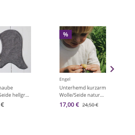
%
Engel
haube
Unterhemd kurzarm
Seide hellgrau
Wolle/Seide natur
92
 €
17,00 €
24,50 €