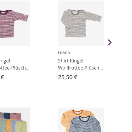
Lilano
ingel
Shirt Ringel
ottee-Plüsch
Wollfrottee-Plüsch
56
grau 56
 €
25,50 €