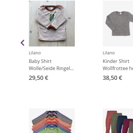
Lilano
Lilano
Baby Shirt
Kinder Shirt
Wolle/Seide Ringel
Wollfrottee h
rust 68
104
29,50 €
38,50 €