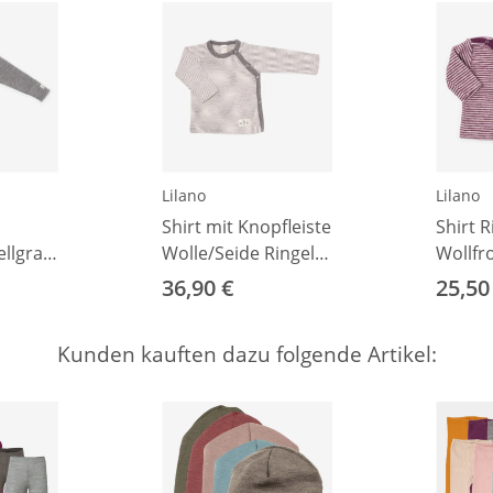
Lilano
Lilano
Shirt mit Knopfleiste
Shirt R
ellgrau
Wolle/Seide Ringel
Wollfr
hellgrau 50
beere 
36,90 €
25,50
Kunden kauften dazu folgende Artikel: