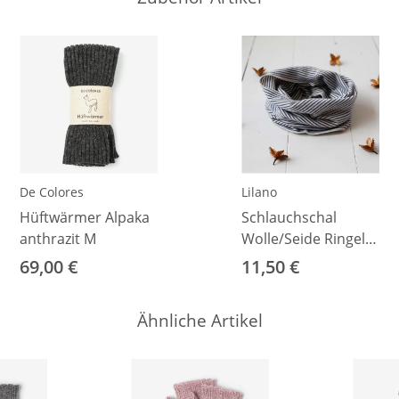
De Colores
Lilano
Hüftwärmer Alpaka
Schlauchschal
anthrazit M
Wolle/Seide Ringel
marineblau 1 (ca.
69,00 €
11,50 €
24cm)
Ähnliche Artikel