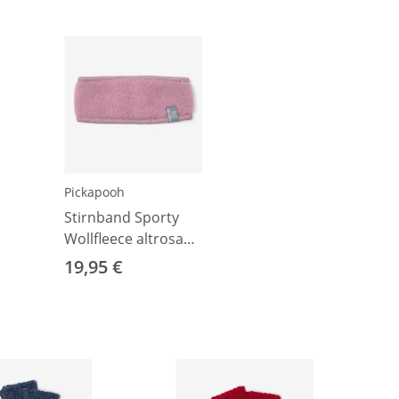
Pickapooh
Stirnband Sporty
Wollfleece altrosa
52
19,95 €