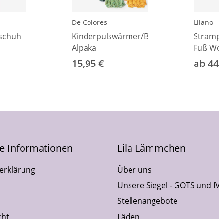
De Colores
Lilano
dschuh
Kinderpulswärmer/Babystulpe
Stramp
Alpaka
Fuß Wo
15,95 €
ab 44
he Informationen
Lila Lämmchen
erklärung
Über uns
Unsere Siegel - GOTS und I
Stellenangebote
cht
Läden