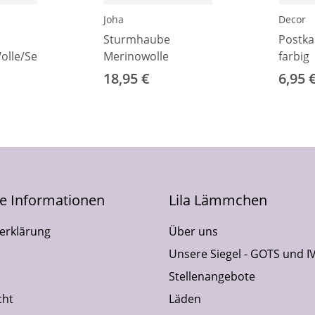
Joha
Decor
Sturmhaube
Postka
lle/Seide
Merinowolle
farbig
18,95 €
6,95 
he Informationen
Lila Lämmchen
erklärung
Über uns
Unsere Siegel - GOTS und I
Stellenangebote
cht
Läden