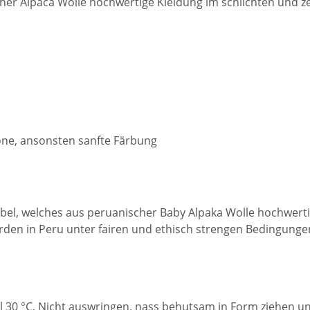
cher Alpaca Wolle hochwertige Kleidung im schlichten und ze
öne, ansonsten sanfte Färbung
bel, welches aus peruanischer Baby Alpaka Wolle hochwerti
erden in Peru unter fairen und ethisch strengen Bedingunge
30 °C. Nicht auswringen, nass behutsam in Form ziehen und