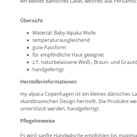
ein kleines dänisches Label, welches aus Peruanis
Übersicht
Material: Baby Alpaka Wolle
temperaturausgleichend
gute Passform
für empfindliche Haut geeignet
z.T. naturbelassene Weiß-, Braun- und Graut
handgefertigt
Herstellerinformationen
my alpaca Copenhagen ist ein kleines dänisches La
skandinavischen Design herstellt. Die Produkte w
unterstützt werden, handgefertigt.
Pflegehinweise
Es wird sanfte Handwäsche empfohlen bis maximal 