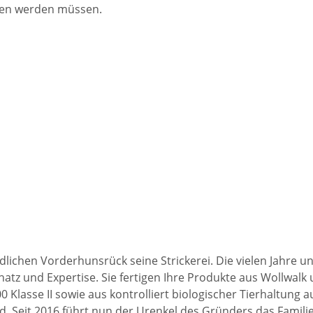
mmen werden müssen.
lichen Vorderhunsrück seine Strickerei. Die vielen Jahre un
z und Expertise. Sie fertigen Ihre Produkte aus Wollwalk u
 Klasse II sowie aus kontrolliert biologischer Tierhaltung
. Seit 2016 führt nun der Urenkel des Gründers das Famili