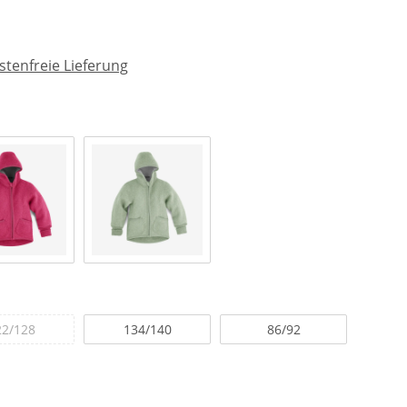
tenfreie Lieferung
22/128
134/140
86/92