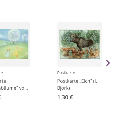
te
Postkarte
rte
Postkarte „Elch" (I.
nbäume" von
Björk)
lsässer
€
1,30 €