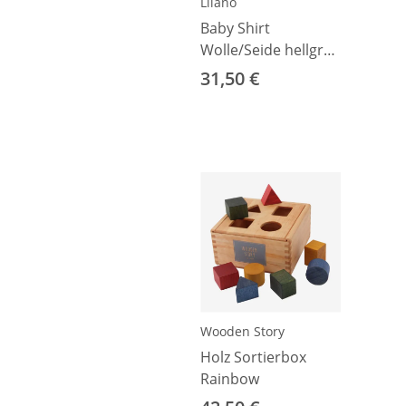
Lilano
Baby Shirt
Wolle/Seide hellgrau
56
31,50 €
Wooden Story
Holz Sortierbox
Rainbow