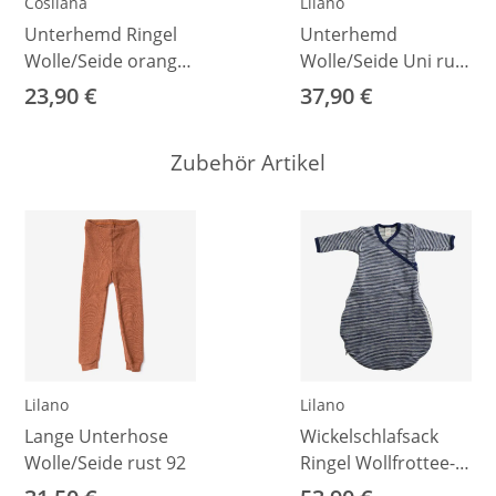
Cosilana
Lilano
Unterhemd Ringel
Unterhemd
Wolle/Seide orange
Wolle/Seide Uni rust
Ringel 92
98
23,90 €
37,90 €
Zubehör Artikel
Lilano
Lilano
Lange Unterhose
Wickelschlafsack
Wolle/Seide rust 92
Ringel Wollfrottee-
Plüsch marineblau