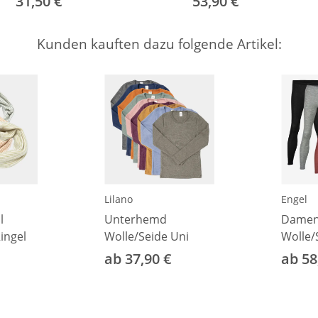
31,50 €
53,90 €
50/56
Kunden kauften dazu folgende Artikel:
Lilano
Engel
l
Unterhemd
Damen
ingel
Wolle/Seide Uni
Wolle/
ab 37,90 €
ab 58