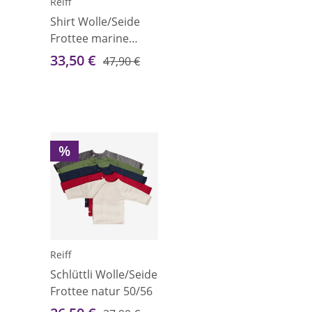
Reiff
Shirt Wolle/Seide
Frottee marine
86/92
33,50 €
47,90 €
%
Reiff
Schlüttli Wolle/Seide
Frottee natur 50/56