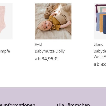
Hvid
Lilano
ümpfe
Babymütze Dolly
Babyd
Wolle/
ab 34,95 €
ab 38
he Informationen
Lila Lämmchen