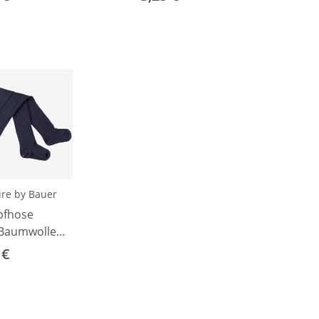
re by Bauer
pfhose
Baumwolle
t marine 62
 €