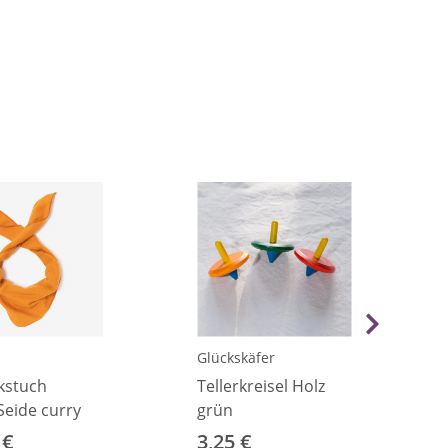
Glückskäfer
kstuch
Tellerkreisel Holz
Seide curry
grün
 €
3,25 €