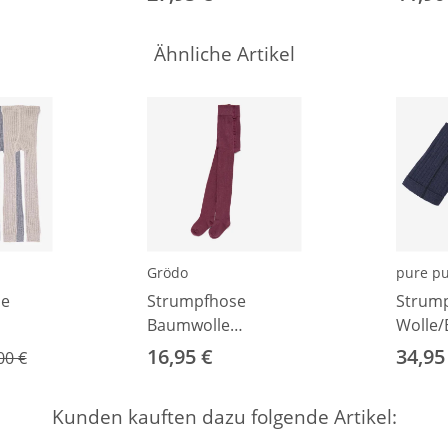
Ähnliche Artikel
Grödo
pure pu
le
Strumpfhose
Strum
Baumwolle
Wolle/
74
brombeere 86
geripp
16,95 €
34,95
00 €
Kunden kauften dazu folgende Artikel: