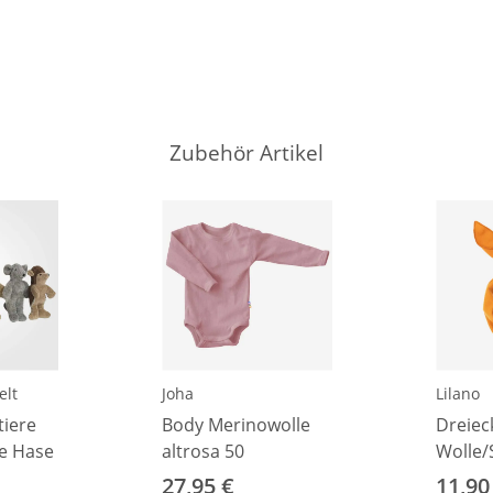
Zubehör Artikel
elt
Joha
Lilano
tiere
Body Merinowolle
Dreiec
re Hase
altrosa 50
Wolle/
27,95 €
11,90