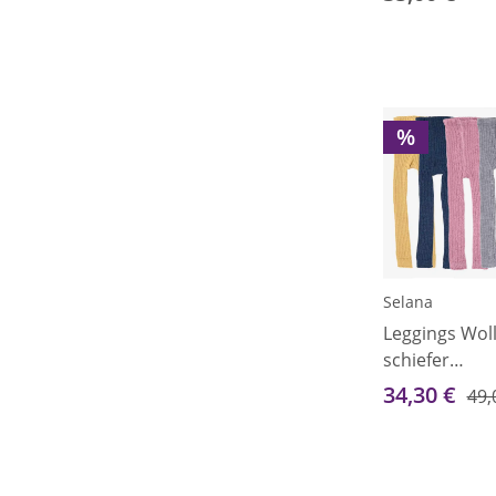
%
Selana
Leggings Wol
schiefer
(dunkelgrau) 
34,30 €
49,