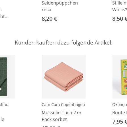
Seidenpüppchen
Stillei
h
rosa
Wolle/
rbt
8,20 €
8,50 
Kunden kauften dazu folgende Artikel:
lino
Cam Cam Copenhagen
Ökono
Musselin Tuch 2 er
Bunte 
lle
Pack sorbet
7,95 