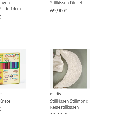
nlagen
Stillkissen Dinkel
Seide 14cm
69,90 €
€
rm
mudis
Knete
Stillkissen Stillmond
Reisestillkissen
€