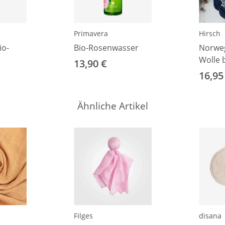
Primavera
Hirsch
io-
Bio-Rosenwasser
Norwe
Wolle 
13,90 €
36–37
16,95
Ähnliche Artikel
Filges
disana