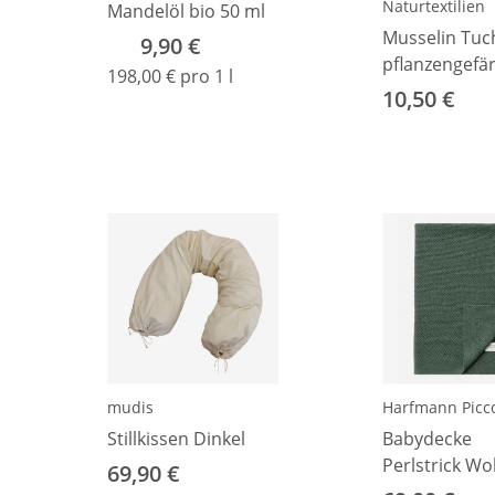
Naturtextilien
Mandelöl bio 50 ml
Musselin Tuc
9,90 €
pflanzengefä
198,00 € pro 1 l
mustard
10,50 €
mudis
Harfmann Picco
Stillkissen Dinkel
Babydecke
Perlstrick Wo
69,90 €