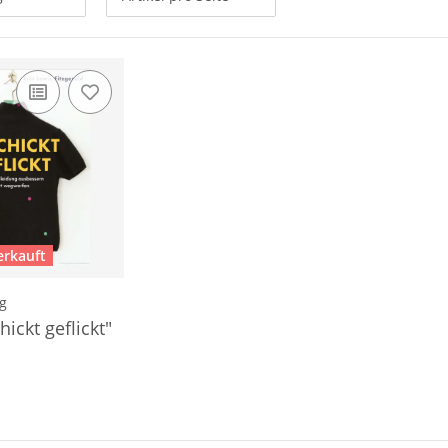
erkauft
ag
ickt geflickt"