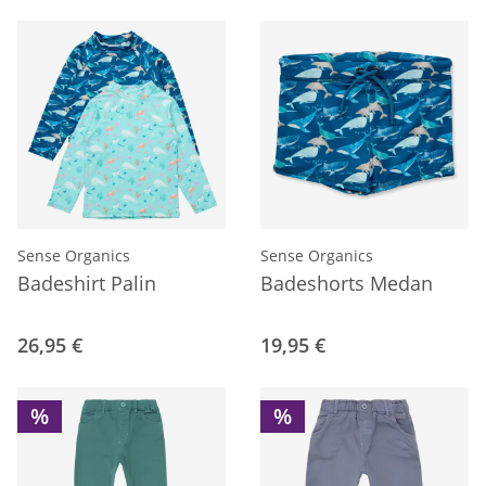
Sense Organics
Sense Organics
Badeshirt Palin
Badeshorts Medan
26,95 €
19,95 €
%
%