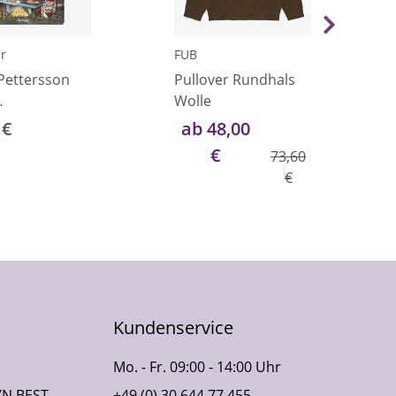
r
FUB
Pettersson
Pullover Rundhals
Wolle
achtsbesuch"
 €
ab 48,00
€
73,60
€
Kundenservice
Mo. - Fr. 09:00 - 14:00 Uhr
VN BEST
+49 (0) 30 644 77 455