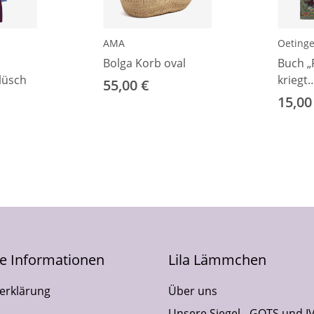
AMA
Oetinge
Bolga Korb oval
Buch „
lüsch
kriegt
55,00 €
Weihn
15,00
he Informationen
Lila Lämmchen
erklärung
Über uns
Unsere Siegel - GOTS und I