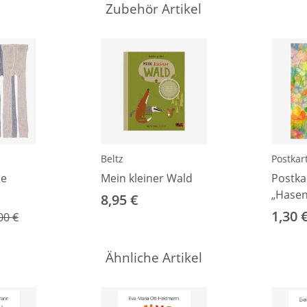
Zubehör Artikel
Beltz
Postkar
le
Mein kleiner Wald
Postka
„Hasen
8,95 €
 74
1,30 
00 €
Ähnliche Artikel