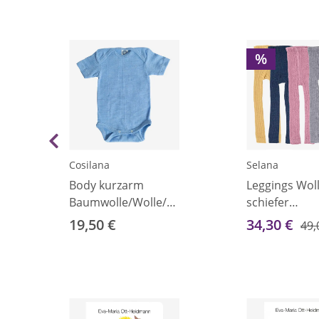
%
Cosilana
Selana
e
Body kurzarm
Leggings Wol
Baumwolle/Wolle/Seide
schiefer
hellblau 50/56
(dunkelgrau)
19,50 €
34,30 €
49,