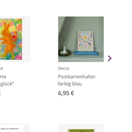
te
Decor
rte
Postkartenhalter
glück“
farbig blau
€
6,95 €